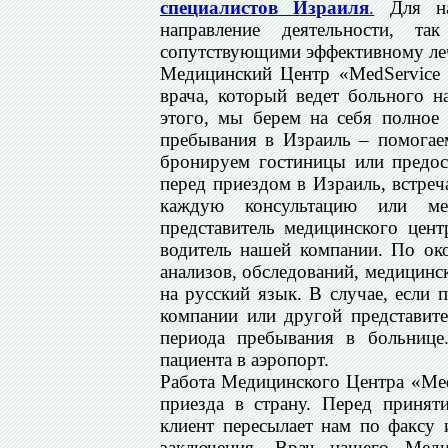
специалистов Израиля
.
Для нас
направление деятельности, т
сопутствующими эффективному леч
Медицинский Центр «MedService 
врача, который ведет больного 
этого, мы берем на себя полное
пребывания в Израиль – помогае
бронируем гостиницы или предост
перед приездом в Израиль, встреч
каждую консультацию или ме
представитель медицинского цент
водитель нашей компании. По око
анализов, обследований, медицинс
на русский язык. В случае, если 
компании или другой представит
периода пребывания в больнице
пациента в аэропорт.
Работа Медицинского Центра «Med
приезда в страну. Перед принят
клиент пересылает нам по факсу
заключения. Врач нашего Меди