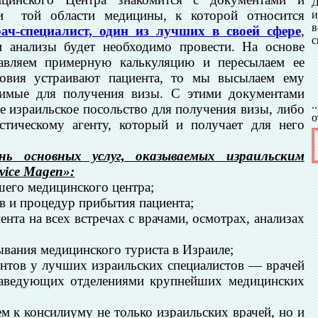
ми той области медицины, к которой относится
в
рач-специалист, один из лучших в своей сфере
,
с
 и анализы будет необходимо провести. На основе
тавляем примерную калькуляцию и пересылаем ее
ловия устраивают пациента, то мы высылаем ему
димые для получения визы. С этими документами
.
е израильское посольство для получения визы, либо
о
стическому агенту, который и получает для него
ь основных услуг, оказываемых израильским
ice Magen»:
ашего медицинского центра;
в и процедур прибытия пациента;
нта на всех встречах с врачами, осмотрах, анализах
вания медицинского туриста в Израиле;
нтов у лучших израильских специалистов — врачей
заведующих отделениями крупнейших медицинских
м к консилиуму не только израильских врачей, но и