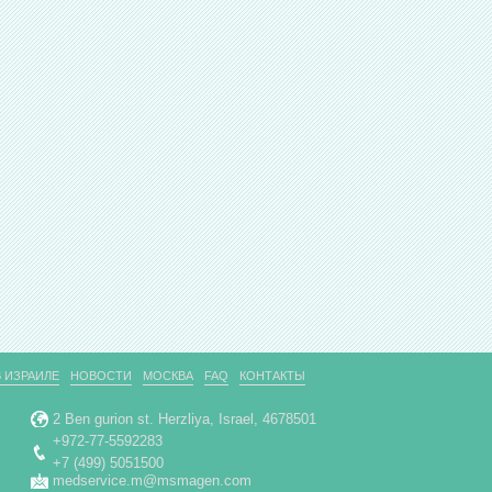
 ИЗРАИЛЕ
НОВОСТИ
МОСКВА
FAQ
КОНТАКТЫ
2 Ben gurion st. Herzliya, Israel, 4678501
+972-77-5592283
+7 (499) 5051500
medservice.m@msmagen.com