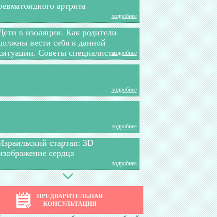
ревматоидного артрита
подробнее
Дети в изоляции. Как родители
должны вести себя в данной
ситуации. Советы специалиста
подробнее
подробнее
подробнее
Израильский стартап: 3D
изображение сердца
подробнее
Избавляемся от никотиновой
зависимости
ПРЕДВАРИТЕЛЬНАЯ
подробнее
КОНСУЛЬТАЦИЯ
Лекарство от волчанки