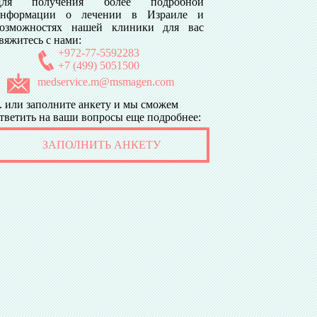
Для получения более подробной
информации о лечении в Израиле и
озможностях нашей клиники для вас
подробнее
вяжитесь с нами:
Новое слово в диагностике и лечении
+972-77-5592283
+7 (499) 5051500
мелономы
medservice.m@msmagen.com
подробнее
.. или заполните анкету и мы сможем
Лекарственные препараты по
тветить на ваши вопросы еще подробнее:
лечению онкологии
подробнее
ЗАПОЛНИТЬ АНКЕТУ
Препараты от гепатита С
подробнее