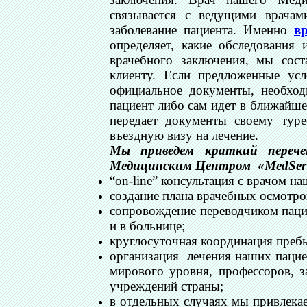
связывается с ведущими врача
заболевание пациента. Именно
в
определяет, какие обследования
врачебного заключения, мы сос
клиенту. Если предложенные ус
официальное документы, необхо
пациент либо сам идет в ближайше
передает документы своему туре
въездную визу на лечение.
Мы приведем краткий перечен
Медицинским Центром «MedServ
“on-line” консультация с врачом н
создание плана врачебных осмотро
сопровождение переводчиком пацие
и в больнице;
круглосуточная координация пребы
организация лечения наших пацие
мирового уровня, профессоров, 
учреждений страны;
в отдельных случаях мы привлекае