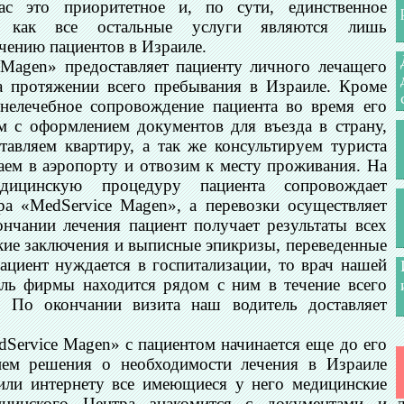
 это приоритетное и, по сути, единственное
ак как все остальные услуги являются лишь
ению пациентов в Израиле.
Magen» предоставляет пациенту личного лечащего
на протяжении всего пребывания в Израиле. Кроме
 нелечебное сопровождение пациента во время его
м с оформлением документов для въезда в страну,
авляем квартиру, а так же консультируем туриста
аем в аэропорту и отвозим к месту проживания. На
дицинскую процедуру пациента сопровождает
ра «MedService Magen», а перевозки осуществляет
нчании лечения пациент получает результаты всех
кие заключения и выписные эпикризы, переведенные
пациент нуждается в госпитализации, то врач нашей
ель фирмы находится рядом с ним в течение всего
. По окончании визита наш водитель доставляет
Service Magen» с пациентом начинается еще до его
ием решения о необходимости лечения в Израиле
 или интернету все имеющиеся у него медицинские
цинского Центра знакомится с документами и